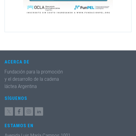
ACERCA DE
Fundación para la promoción
y el desarrollo de la cadena
láctea Argentina
SÍGUENOS
ESTAMOS EN
Avenida Luis María Campos 1001